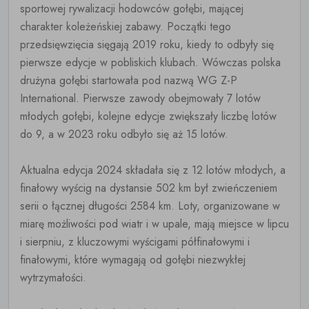
sportowej rywalizacji hodowców gołębi, mającej
charakter koleżeńskiej zabawy. Początki tego
przedsięwzięcia sięgają 2019 roku, kiedy to odbyły się
pierwsze edycje w pobliskich klubach. Wówczas polska
drużyna gołębi startowała pod nazwą WG Z-P
International. Pierwsze zawody obejmowały 7 lotów
młodych gołębi, kolejne edycje zwiększały liczbę lotów
do 9, a w 2023 roku odbyło się aż 15 lotów.
Aktualna edycja 2024 składała się z 12 lotów młodych, a
finałowy wyścig na dystansie 502 km był zwieńczeniem
serii o łącznej długości 2584 km. Loty, organizowane w
miarę możliwości pod wiatr i w upale, mają miejsce w lipcu
i sierpniu, z kluczowymi wyścigami półfinałowymi i
finałowymi, które wymagają od gołębi niezwykłej
wytrzymałości.