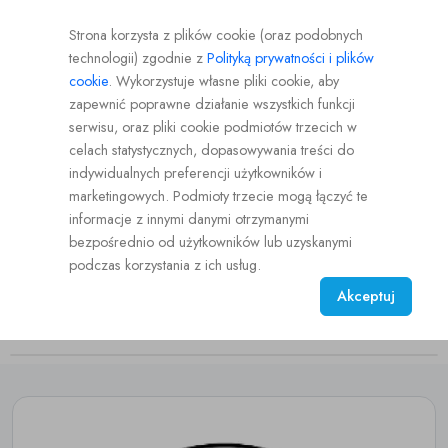
Strona korzysta z plików cookie (oraz podobnych
Logowanie
Rejestracja
PL
PLN
technologii) zgodnie z
Polityką prywatności i plików
Logowanie
cookie
. Wykorzystuje własne pliki cookie, aby
Użytkownika
zapewnić poprawne działanie wszystkich funkcji
serwisu, oraz pliki cookie podmiotów trzecich w
celach statystycznych, dopasowywania treści do
indywidualnych preferencji użytkowników i
marketingowych. Podmioty trzecie mogą łączyć te
Aukcje
Hodowcy
informacje z innymi danymi otrzymanymi
bezpośrednio od użytkowników lub uzyskanymi
podczas korzystania z ich usług.
Akceptuj