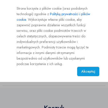
Strona korzysta z plików cookie (oraz podobnych
Logowanie
Rejestracja
PL
PLN
technologii) zgodnie z
Polityką prywatności i plików
Logowanie
cookie
. Wykorzystuje własne pliki cookie, aby
Użytkownika
zapewnić poprawne działanie wszystkich funkcji
serwisu, oraz pliki cookie podmiotów trzecich w
celach statystycznych, dopasowywania treści do
indywidualnych preferencji użytkowników i
marketingowych. Podmioty trzecie mogą łączyć te
Aukcje
Hodowcy
informacje z innymi danymi otrzymanymi
bezpośrednio od użytkowników lub uzyskanymi
podczas korzystania z ich usług.
Akceptuj
Koszyk